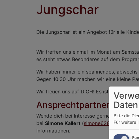
Jungschar
Die Jungschar ist ein Angebot für alle Kinde
Wir treffen uns einmal im Monat am Samst
es steht etwas Besonderes auf dem Programm
Wir haben immer ein spannendes, abwechslu
Gegen 10:30 Uhr machen wir eine kleine Pa
Wir freuen uns auf DICH! Es ist JEDER/JED
Verwe
Daten
Ansprechtpartnerin
Wende dich bei Interesse gerne entweder pe
Bitte die Di
Für weitere 
bei
Simone Kallert
(
simone6287@aol.com
)
Informationen.
Fun