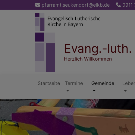
Direkt
pfarramt.seukendorf@elkb.de
0911 
zum
Inhalt
Evang.-luth
Herzlich Willkommen
Startseite
Termine
Gemeinde
Lebe
Hauptnavigation