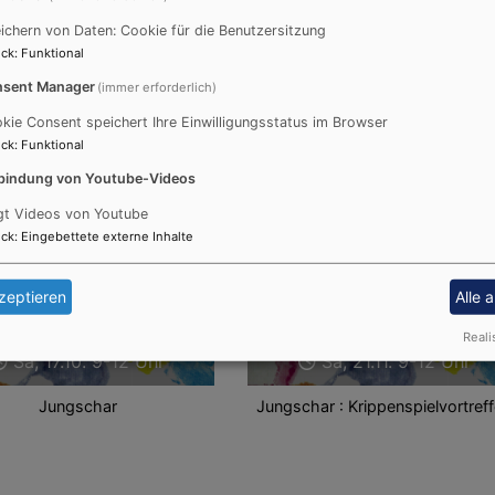
ichern von Daten: Cookie für die Benutzersitzung
ck
:
Funktional
sent Manager
(immer erforderlich)
kie Consent speichert Ihre Einwilligungsstatus im Browser
ck
:
Funktional
bindung von Youtube-Videos
gt Videos von Youtube
ck
:
Eingebettete externe Inhalte
zeptieren
Alle 
Reali
Sa, 17.10. 9-12 Uhr
Sa, 21.11. 9-12 Uhr
Jungschar
Jungschar : Krippenspielvortref