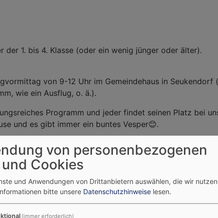
r der 1. bis 4. Klasse (oder ein wenig jünger oder älter).
agvormittag von 9-12 Uhr im Gemeindehaus in Seukendorf 
, wie ein Ausflug, o. ä.).
ngsreiches Programm und jeder findet seinen Platz bei un
use und es gibt immer ein buntes Vesper😊.
E herzlich willkommen! Schau doch einfach mal vorbei!
ndung von personenbezogenen
 und Cookies
r Mail ans Pfarramt (
pfarramt.seukendorf@elkb.de
) oder d
enste und Anwendungen von Drittanbietern auswählen, die wir nutze
Informationen bitte unsere
Datenschutzhinweise
lesen.
. Dann bekommst du auch alle aktuellen Termine und
ktional
(immer erforderlich)