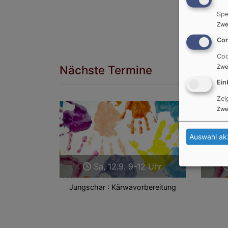
Spe
Zwe
Con
Coo
Zwe
Nächste Termine
Ein
Zei
Zwe
Zurück
Auswahl ak
Sa, 12.9. 9-12 Uhr
Jungschar : Kärwavorbereitung