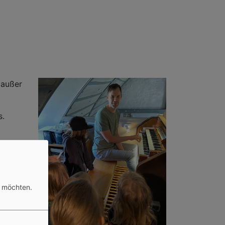
(außer
s.
irekt
n möchten.