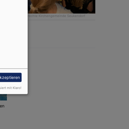
Bildrechte
Kirchengemeinde Seukendorf
Weiter
akzeptieren
siert mit Klaro!
fen