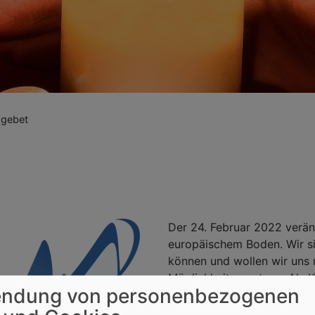
sgebet
Der 24. Februar 2022 verän
europäischem Boden. Wir s
können und wollen wir uns 
Möglichkeiten nutzen. Als K
ndung von personenbezogenen
Gott unseren Herrn anrufen