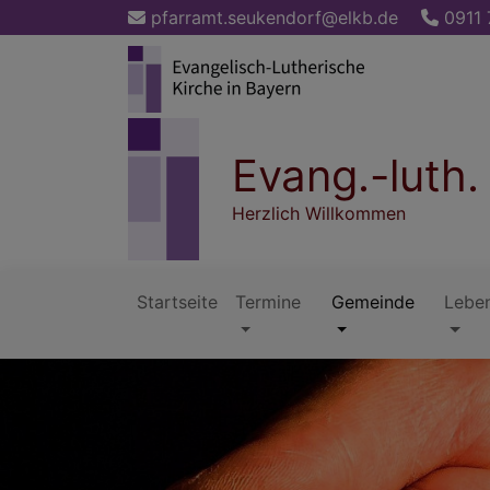
Direkt
pfarramt.seukendorf@elkb.de
0911 
zum
Inhalt
Evang.-luth
Herzlich Willkommen
Startseite
Termine
Gemeinde
Lebe
Hauptnavigation