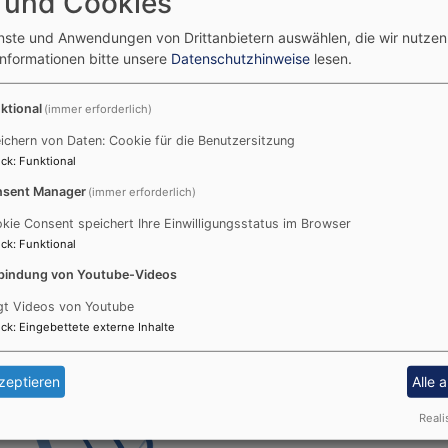
 und Cookies
Genau das tun wir immer a
Monat um 19.30 Uhr in unser
enste und Anwendungen von Drittanbietern auswählen, die wir nutze
Informationen bitte unsere
Datenschutzhinweise
lesen.
Wir konnten schon einmal 
Gottesdiensten und Gebeten
ktional
(immer erforderlich)
vertrauen, darum wollen w
ichern von Daten: Cookie für die Benutzersitzung
ck
:
Funktional
sent Manager
(immer erforderlich)
kie Consent speichert Ihre Einwilligungsstatus im Browser
ck
:
Funktional
bindung von Youtube-Videos
gt Videos von Youtube
ck
:
Eingebettete externe Inhalte
zeptieren
Alle 
Reali