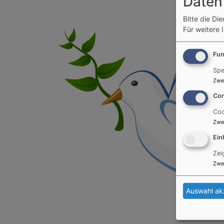
Daten
Bitte die Di
Für weitere 
Fun
Spe
Zwe
Con
Coo
Zwe
Ein
Zei
Zwe
Auswahl ak