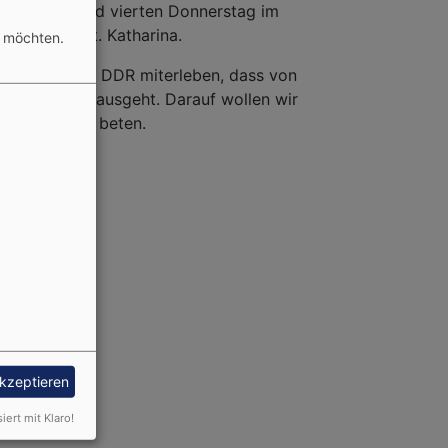
m zweiten und vierten Donnerstag im
er Kirche St. Katharina.
n möchten.
zum Ende der DDR miterleben, dass von
 viel Macht ausgeht. Darauf wollen wir
ir gemeinsam beten.
akzeptieren
siert mit Klaro!